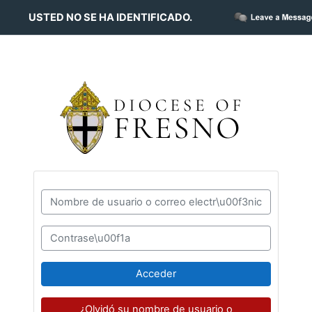
Salta al contenido principal
USTED NO SE HA IDENTIFICADO.
Saltar a creación de una nueva cuenta
Nombre de usuario o correo electrónico
Contraseña
Acceder
¿Olvidó su nombre de usuario o